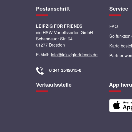
Postanschrift
Service
LEIPZIG FOR FRIENDS
FAQ
c/o HSW Vorteilskarten GmbH
So funktioni
Schandauer Str. 64
01277 Dresden
Karte beste
E-Mail:
info@leipzigforfriends.de
Partner we
0 341 3549015-0
Verkaufsstelle
App heru