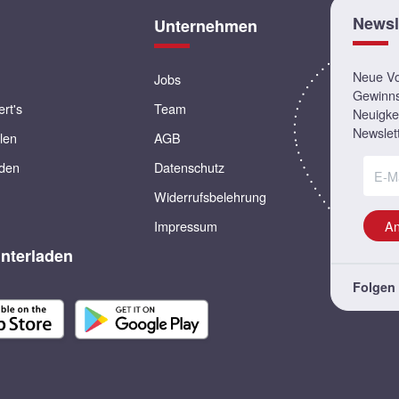
Newsl
Unternehmen
Neue Vor
Jobs
Gewinns
ert's
Team
Neuigkei
Newslett
llen
AGB
rden
Datenschutz
Widerrufsbelehrung
Impressum
A
nterladen
Folgen 