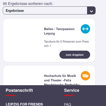
95
Ergebnisse sortieren nach:
Ergebnisse
Baileo - Tanzpassion
Leipzig
Tanzkurs für 2 Personen zum Preis
von 1
zum Angebot
Hochschule für Musik
und Theater »Felix
Mendelssohn Bartholdy«
Leipzig
Postanschrift
Service
2 Eintrittskarten zum Preis von 1
LEIPZIG FOR FRIENDS
FAQ