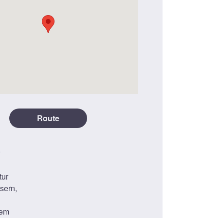
Route
tur
sern,
nem