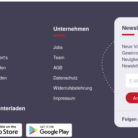
Newsl
Unternehmen
Neue Vor
Jobs
Gewinns
ert's
Team
Neuigkei
Newslett
llen
AGB
rden
Datenschutz
Widerrufsbelehrung
Impressum
A
nterladen
Folgen 