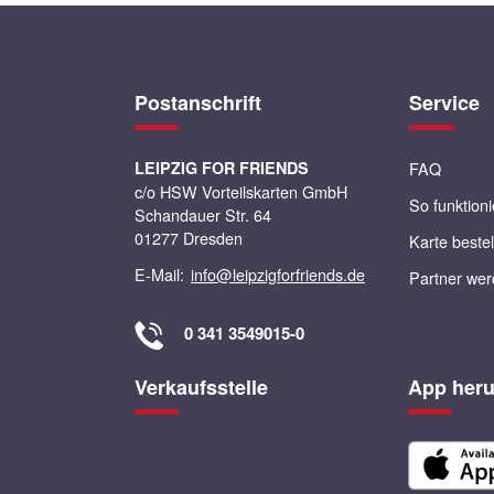
Postanschrift
Service
LEIPZIG FOR FRIENDS
FAQ
c/o HSW Vorteilskarten GmbH
So funktioni
Schandauer Str. 64
01277 Dresden
Karte beste
E-Mail:
info@leipzigforfriends.de
Partner we
0 341 3549015-0
Verkaufsstelle
App heru